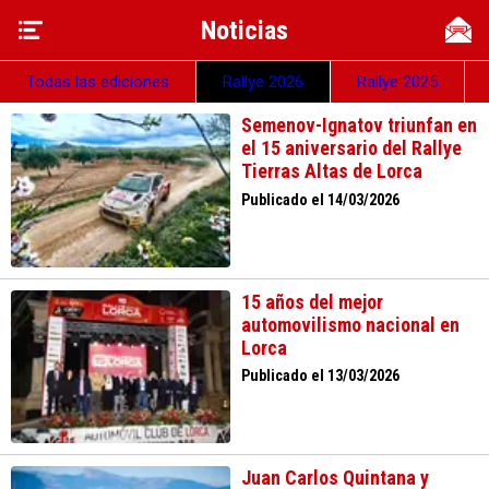
Noticias
Todas las ediciones
Rallye 2026
Rallye 2025
Semenov-Ignatov triunfan en
el 15 aniversario del Rallye
Tierras Altas de Lorca
Publicado el 14/03/2026
15 años del mejor
automovilismo nacional en
Lorca
Publicado el 13/03/2026
Juan Carlos Quintana y