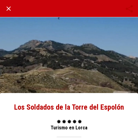
Los Soldados de la Torre del Espolón
✸ ✸ ✸ ✸ ✸
Turismo en Lorca