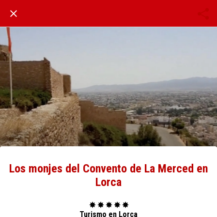
Los monjes del Convento de La Merced en
Lorca
✸ ✸ ✸ ✸ ✸
Turismo en Lorca