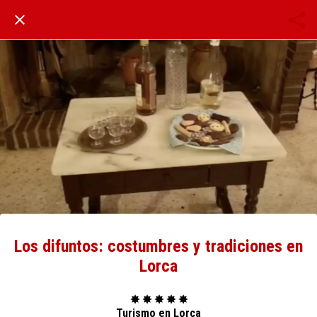
Los difuntos: costumbres y tradiciones en
Lorca
✸ ✸ ✸ ✸ ✸
Turismo en Lorca