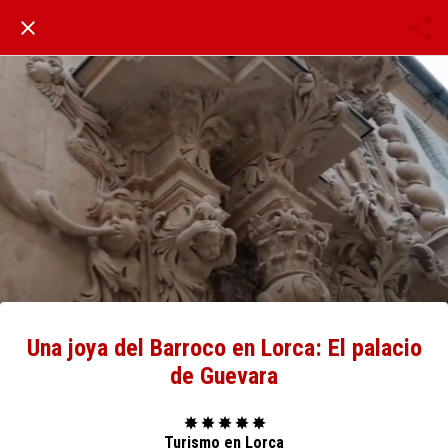
Una joya del Barroco en Lorca: El palacio
de Guevara
✸ ✸ ✸ ✸ ✸
Turismo en Lorca