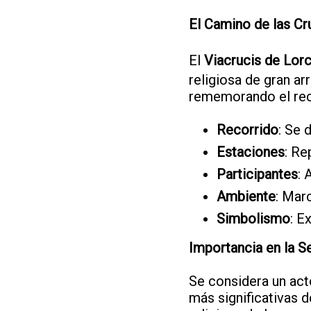
El Camino de las Cr
El
Viacrucis de Lor
religiosa de gran ar
rememorando el reco
Recorrido
: Se 
Estaciones
: Re
Participantes
: 
Ambiente
: Mar
Simbolismo
: E
Importancia en la S
Se considera un acto
más significativas d