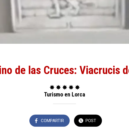
no de las Cruces: Viacrucis 
✸ ✸ ✸ ✸ ✸
Turismo en Lorca
COMPARTIR
POST