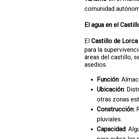
comunidad autóno
El agua en el Castil
El
Castillo de Lorca
para la supervivenci
áreas del castillo, 
asedios.
Función
: Almac
Ubicación
: Dis
otras zonas est
Construcción
: 
pluviales.
Capacidad
: Al
para cubrir las