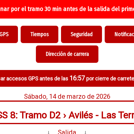
nar por el tramo 30 min antes de la salida del prime
 GPS
Tiempos
Seguridad
Notifica
Dirección de carrera
16:57
ar accesos GPS antes de las
por cierre de carrete
Sábado, 14 de marzo de 2026
S 8: Tramo D2 › Avilés - Las Ter
↓
Salida
↓