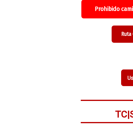
Prohibido cami
Ruta
Us
TC|S