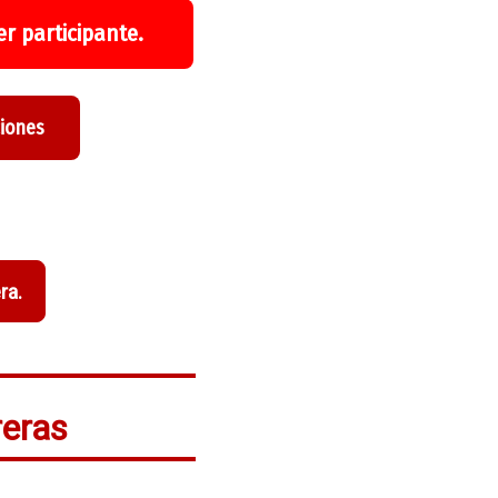
r participante.
ciones
ra.
reras