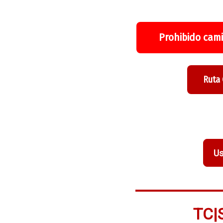
Prohibido cami
Ruta
Us
TC|S