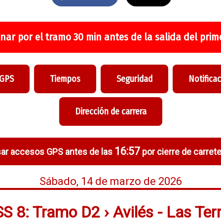
nar por el tramo 30 min antes de la salida del prime
 GPS
Tiempos
Seguridad
Notifica
Dirección de carrera
16:57
ar accesos GPS antes de las
por cierre de carrete
Sábado, 14 de marzo de 2026
S 8: Tramo D2 › Avilés - Las Ter