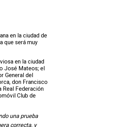
ana en la ciudad de
a que será muy
viosa en la ciudad
go José Mateos; el
or General del
orca, don Francisco
la Real Federación
omóvil Club de
ndo una prueba
era correcta, y