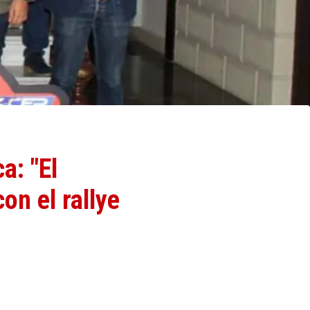
a: "El
n el rallye