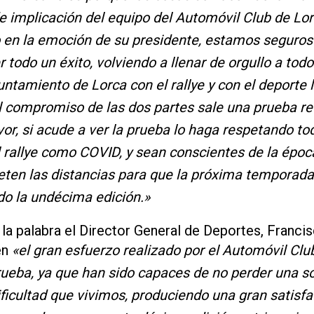
e implicación del equipo del Automóvil Club de Lor
o en la emoción de su presidente, estamos seguro
r todo un éxito, volviendo a llenar de orgullo a todo
tamiento de Lorca con el rallye y con el deporte lo
 compromiso de las dos partes sale una prueba re
avor, si acude a ver la prueba lo haga respetando t
l rallye como COVID, y sean conscientes de la époc
peten las distancias para que la próxima temporad
do la undécima edición.»
a palabra el Director General de Deportes, Franci
en
«el gran esfuerzo realizado por el Automóvil Clu
rueba, ya que han sido capaces de no perder una so
icultad que vivimos, produciendo una gran satisfa