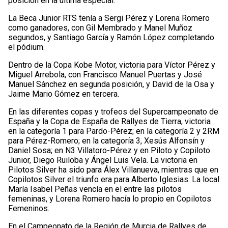
posición en la última especial.
La Beca Junior RTS tenía a Sergi Pérez y Lorena Romero
como ganadores, con Gil Membrado y Manel Muñoz
segundos, y Santiago García y Ramón López completando
el pódium.
Dentro de la Copa Kobe Motor, victoria para Víctor Pérez y
Miguel Arrebola, con Francisco Manuel Puertas y José
Manuel Sánchez en segunda posición, y David de la Osa y
Jaime Mario Gómez en tercera.
En las diferentes copas y trofeos del Supercampeonato de
España y la Copa de España de Rallyes de Tierra, victoria
en la categoría 1 para Pardo-Pérez; en la categoría 2 y 2RM
para Pérez-Romero; en la categoría 3, Xesús Alfonsín y
Daniel Sosa; en N3 Villatoro-Pérez y en Piloto y Copiloto
Junior, Diego Ruiloba y Ángel Luis Vela. La victoria en
Pilotos Silver ha sido para Álex Villanueva, mientras que en
Copilotos Silver el triunfo era para Alberto Iglesias. La local
María Isabel Peñas vencía en el entre las pilotos
femeninas, y Lorena Romero hacía lo propio en Copilotos
Femeninos.
En el Campeonato de la Región de Murcia de Rallyes de